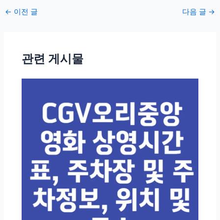
포
←
이전 글
다음 글
→
스
트
탐
관련 게시물
색