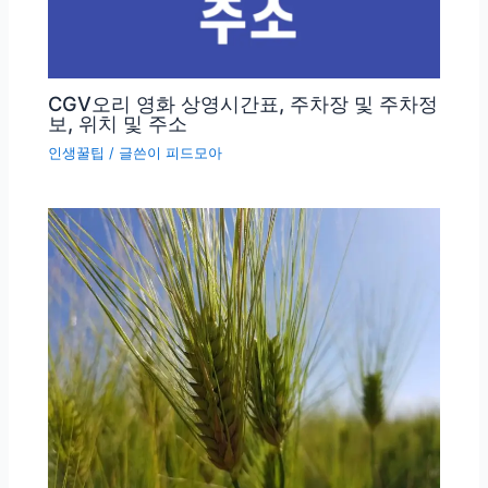
CGV오리 영화 상영시간표, 주차장 및 주차정
보, 위치 및 주소
인생꿀팁
/ 글쓴이
피드모아