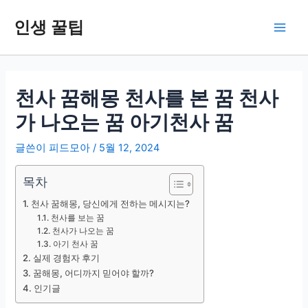
콘
인생 꿀팁
텐
Main
츠
로
Men
건
너
천사 꿈해몽 천사를 본 꿈 천사
뛰
가 나오는 꿈 아기천사 꿈
기
글쓴이
피드모아
/
5월 12, 2024
목차
천사 꿈해몽, 당신에게 전하는 메시지는?
천사를 보는 꿈
천사가 나오는 꿈
아기 천사 꿈
실제 경험자 후기
꿈해몽, 어디까지 믿어야 할까?
인기글