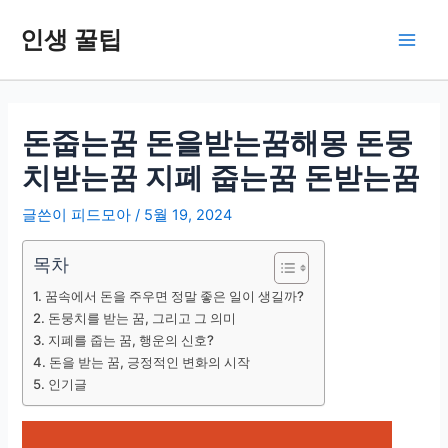
콘
인생 꿀팁
텐
Main
츠
로
Men
건
너
돈줍는꿈 돈을받는꿈해몽 돈뭉
뛰
치받는꿈 지폐 줍는꿈 돈받는꿈
기
글쓴이
피드모아
/
5월 19, 2024
목차
꿈속에서 돈을 주우면 정말 좋은 일이 생길까?
돈뭉치를 받는 꿈, 그리고 그 의미
지폐를 줍는 꿈, 행운의 신호?
돈을 받는 꿈, 긍정적인 변화의 시작
인기글