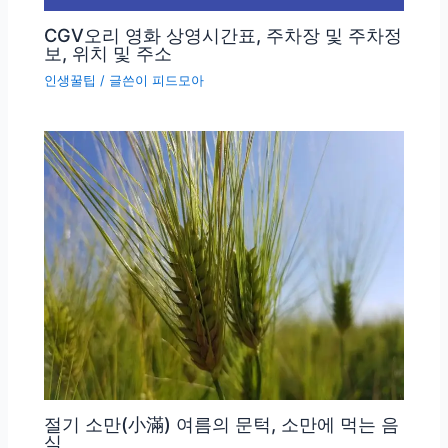
CGV오리 영화 상영시간표, 주차장 및 주차정
보, 위치 및 주소
인생꿀팁
/ 글쓴이
피드모아
절기 소만(小滿) 여름의 문턱, 소만에 먹는 음
식