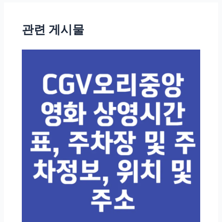
트
탐
관련 게시물
색