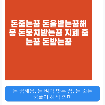
돈 꿈해몽, 돈 벼락 맞는 꿈, 돈 줍는
꿈풀이 해석 의미