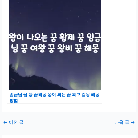
임금님 꿈 왕 꿈해몽 왕이 되는 꿈 최고 길몽 해몽
방법
포
←
이전 글
다음 글
→
스
트