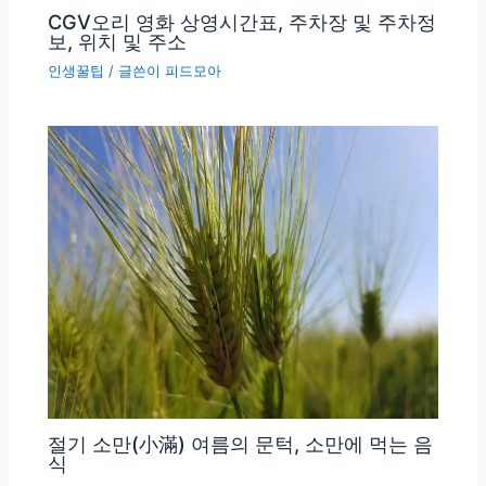
CGV오리 영화 상영시간표, 주차장 및 주차정
보, 위치 및 주소
인생꿀팁
/ 글쓴이
피드모아
절기 소만(小滿) 여름의 문턱, 소만에 먹는 음
식