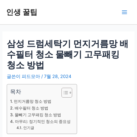
콘
인생 꿀팁
텐
Main
츠
로
Men
건
너
삼성 드럼세탁기 먼지거름망 배
뛰
수필터 청소 물빼기 고무패킹
기
청소 방법
글쓴이
피드모아
/
7월 28, 2024
목차
먼지거름망 청소 방법
배수필터 청소 방법
물빼기 고무패킹 청소 방법
마무리: 정기적인 청소의 중요성
인기글