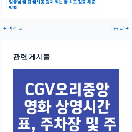
임금님 꿈 왕 꿈해몽 왕이 되는 꿈 최고 길몽 해몽
방법
포
←
이전 글
다음 글
→
스
트
탐
관련 게시물
색