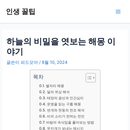
콘
인생 꿀팁
텐
Main
츠
로
Men
건
너
하늘의 비밀을 엿보는 해몽 이
뛰
야기
기
글쓴이
피드모아
/
8월 10, 2024
목차
별자리 해몽
달의 위상 해석
태양의 광선과 인간심리
운명을 읽는 구름 해몽
번개와 천둥의 전조 해석
비의 소리가 전하는 전언
바람의 속삭임을 풀어보는 방법
무지개가 보내는 메시지