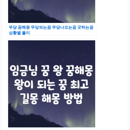
무당 꿈해몽 무당되는꿈 무당나오는꿈 굿하는꿈
상황별 풀이