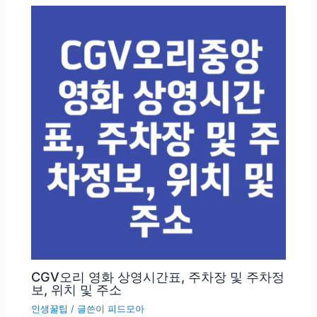
CGV오리 영화 상영시간표, 주차장 및 주차정
보, 위치 및 주소
인생꿀팁
/ 글쓴이
피드모아