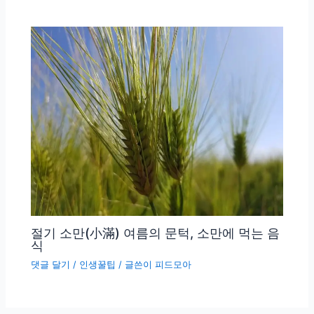
절기 소만(小滿) 여름의 문턱, 소만에 먹는 음
식
댓글 달기
/
인생꿀팁
/ 글쓴이
피드모아