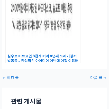
실수로 비트코인 8천개 버려 9년째 쓰레기장서
발동동… 환상적인 아이디어 이번에 이걸 이용해
찾겠다
포
←
이전 글
다음 글
→
스
트
탐
관련 게시물
색