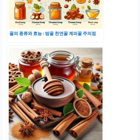
꿀의 종류와 효능 : 밤꿀 천연꿀 계피꿀 주의점