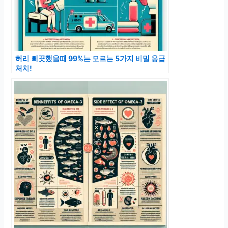
허리 삐끗했을때 99%는 모르는 5가지 비밀 응급
처치!