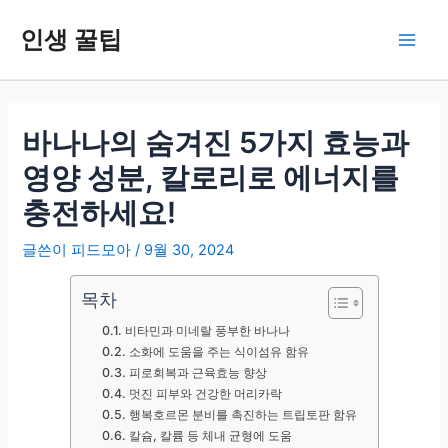
콘
인생 꿀팁
텐
Main
츠
로
Men
건
너
바나나의 숨겨진 5가지 효능과
뛰
영양 성분, 칼로리로 에너지를
기
충전하세요!
글쓴이
피드모아
/
9월 30, 2024
목차
비타민과 미네랄 풍부한 바나나
소화에 도움을 주는 식이섬유 함유
피로회복과 근육효능 향상
멋진 피부와 건강한 머리카락
행복호르몬 분비를 촉진하는 트립토판 함유
칼슘, 칼륨 등 체내 균형에 도움