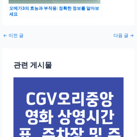
오메가3의 효능과 부작용: 정확한 정보를 알아보
세요
포
←
이전 글
다음 글
→
스
트
탐
관련 게시물
색