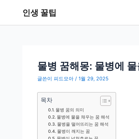
콘
인생 꿀팁
텐
츠
로
건
너
뛰
기
물병 꿈해몽: 물병에 
글쓴이
피드모아
/
1월 29, 2025
목차
물병 꿈의 의미
물병에 물을 채우는 꿈 해석
물병을 떨어뜨리는 꿈 해석
물병이 깨지는 꿈
물병이 넘쳐흐르는 꿈