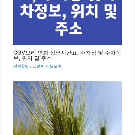
CGV오리 영화 상영시간표, 주차장 및 주차정
보, 위치 및 주소
인생꿀팁
/ 글쓴이
피드모아