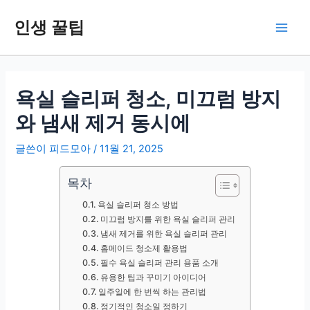
콘
인생 꿀팁
텐
Main
츠
로
Men
건
너
욕실 슬리퍼 청소, 미끄럼 방지
뛰
와 냄새 제거 동시에
기
글쓴이
피드모아
/
11월 21, 2025
목차
욕실 슬리퍼 청소 방법
미끄럼 방지를 위한 욕실 슬리퍼 관리
냄새 제거를 위한 욕실 슬리퍼 관리
홈메이드 청소제 활용법
필수 욕실 슬리퍼 관리 용품 소개
유용한 팁과 꾸미기 아이디어
일주일에 한 번씩 하는 관리법
정기적인 청소일 정하기