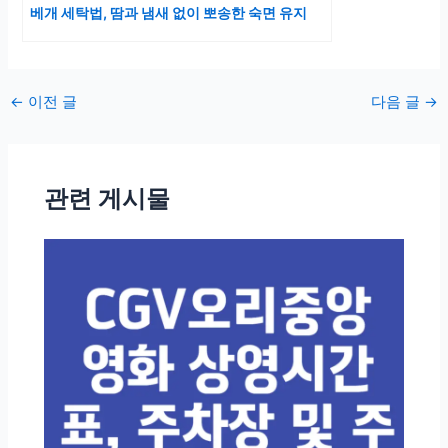
베개 세탁법, 땀과 냄새 없이 뽀송한 숙면 유지
포
←
이전 글
다음 글
→
스
트
탐
관련 게시물
색