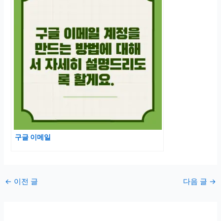
구글 이메일
포
←
이전 글
다음 글
→
스
트
탐