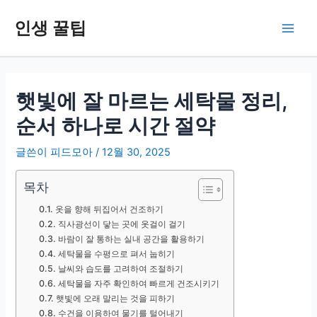
콘
인생 꿀팁
텐
Main
츠
로
Men
건
너
햇빛에 잘 마르는 세탁물 정리,
뛰
순서 하나로 시간 절약
기
글쓴이
피드모아
/
12월 30, 2025
목차
옷을 향해 뒤집어서 건조하기
직사광선이 닿는 곳에 옷걸이 걸기
바람이 잘 통하는 실내 공간을 활용하기
세탁물을 수평으로 펴서 눕히기
날씨와 습도를 고려하여 조절하기
세탁물을 자주 확인하여 빠르게 건조시키기
햇빛에 오래 말리는 것을 피하기
수건을 이용하여 물기를 털어내기