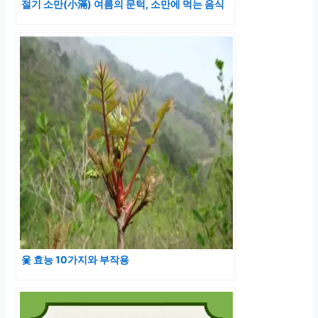
절기 소만(小滿) 여름의 문턱, 소만에 먹는 음식
옻 효능 10가지와 부작용