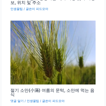
보, 위치 및 주소
인생꿀팁
/ 글쓴이
피드모아
절기 소만(小滿) 여름의 문턱, 소만에 먹는 음
식
댓글 달기
/
인생꿀팁
/ 글쓴이
피드모아