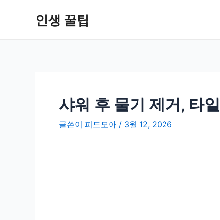
콘
인생 꿀팁
텐
츠
로
건
너
뛰
기
샤워 후 물기 제거, 타
글쓴이
피드모아
/
3월 12, 2026