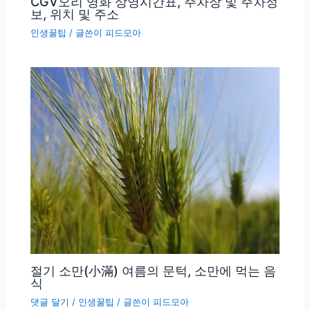
CGV오리 영화 상영시간표, 주차장 및 주차정
보, 위치 및 주소
인생꿀팁
/ 글쓴이
피드모아
절기 소만(小滿) 여름의 문턱, 소만에 먹는 음
식
댓글 달기
/
인생꿀팁
/ 글쓴이
피드모아