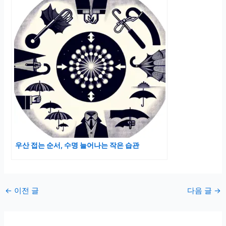
우산 접는 순서, 수명 늘어나는 작은 습관
포
←
이전 글
다음 글
→
스
트