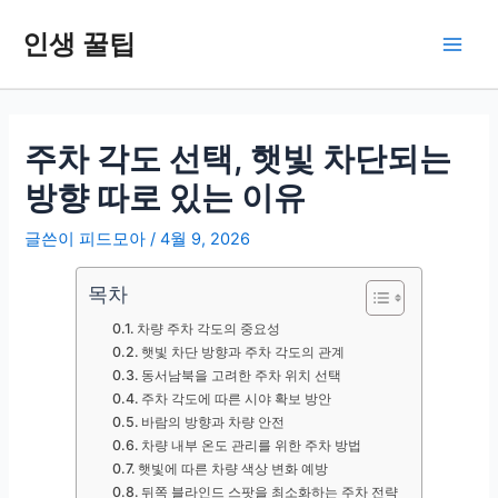
콘
인생 꿀팁
텐
Main
츠
로
Men
건
너
주차 각도 선택, 햇빛 차단되는
뛰
방향 따로 있는 이유
기
글쓴이
피드모아
/
4월 9, 2026
목차
차량 주차 각도의 중요성
햇빛 차단 방향과 주차 각도의 관계
동서남북을 고려한 주차 위치 선택
주차 각도에 따른 시야 확보 방안
바람의 방향과 차량 안전
차량 내부 온도 관리를 위한 주차 방법
햇빛에 따른 차량 색상 변화 예방
뒤쪽 블라인드 스팟을 최소화하는 주차 전략