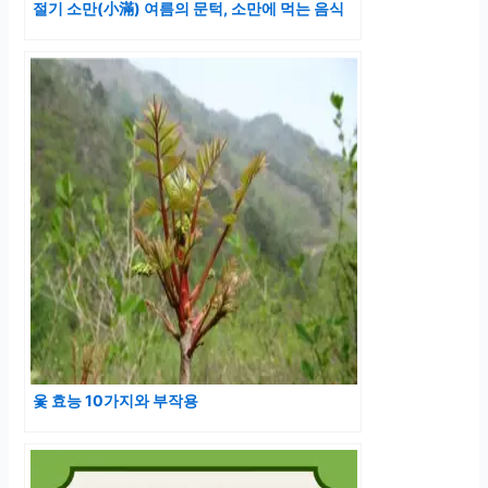
절기 소만(小滿) 여름의 문턱, 소만에 먹는 음식
옻 효능 10가지와 부작용