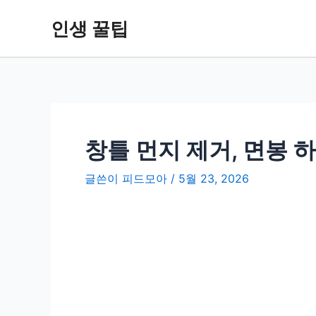
콘
인생 꿀팁
텐
츠
로
건
너
뛰
기
창틀 먼지 제거, 면봉 
글쓴이
피드모아
/
5월 23, 2026