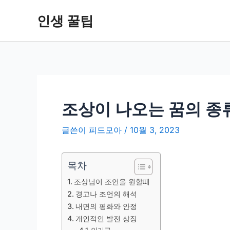
콘
인생 꿀팁
텐
츠
로
건
너
뛰
기
조상이 나오는 꿈의 종
글쓴이
피드모아
/
10월 3, 2023
목차
조상님이 조언을 원할때
경고나 조언의 해석
내면의 평화와 안정
개인적인 발전 상징