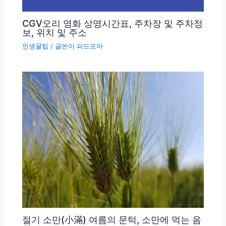
CGV오리 영화 상영시간표, 주차장 및 주차정
보, 위치 및 주소
인생꿀팁
/ 글쓴이
피드모아
절기 소만(小滿) 여름의 문턱, 소만에 먹는 음