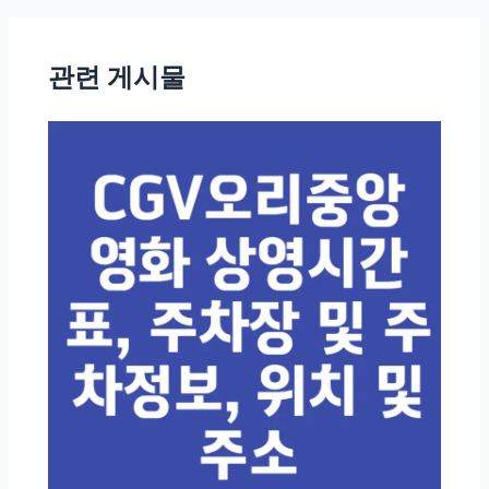
트
탐
관련 게시물
색