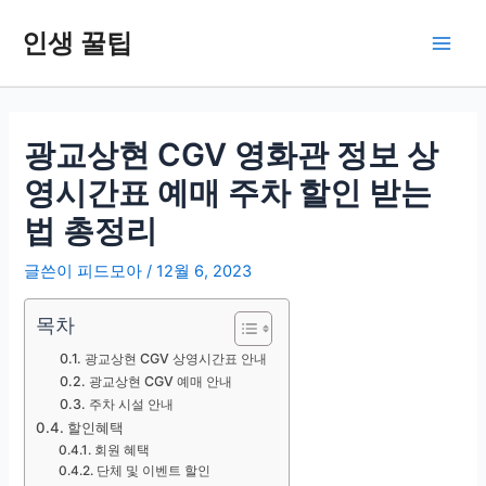
콘
인생 꿀팁
텐
Main
츠
로
Men
건
너
광교상현 CGV 영화관 정보 상
뛰
영시간표 예매 주차 할인 받는
기
법 총정리
글쓴이
피드모아
/
12월 6, 2023
목차
광교상현 CGV 상영시간표 안내
광교상현 CGV 예매 안내
주차 시설 안내
할인혜택
회원 혜택
단체 및 이벤트 할인