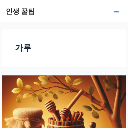
콘
인생 꿀팁
텐
Main
츠
로
Men
건
너
뛰
가루
기