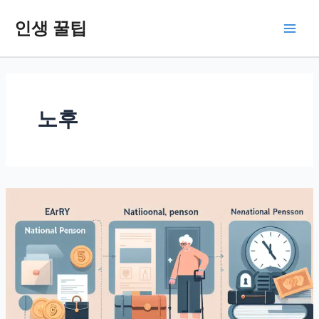
콘
인생 꿀팁
텐
Main
츠
로
Men
건
너
뛰
노후
기