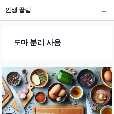
콘
인생 꿀팁
텐
Main
츠
로
Men
건
너
뛰
도마 분리 사용
기