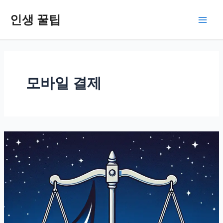
콘
인생 꿀팁
텐
Main
츠
로
Men
건
너
뛰
모바일 결제
기