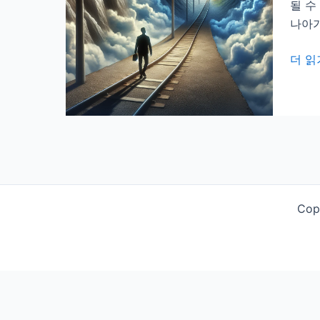
될 수
나아가
터
더 읽
널
꿈
해
몽:
터
널
을
통
Cop
과
하
는
꿈
과
터