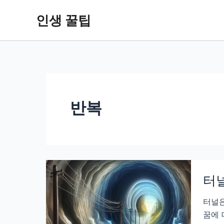
콘
인생 꿀팁
텐
츠
로
건
너
뛰
기
반복
터널
터널은
꿈에 