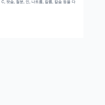
 팟슘, 철분, 인, 나트륨, 칼륨, 칼슘 등을 다