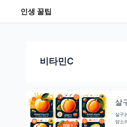
콘
인생 꿀팁
텐
츠
로
건
너
뛰
기
비타민C
살구
살구는
양소와