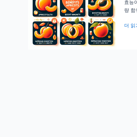
효능이
량 함
살
더 읽
구
를
먹
게
되
면
이
로
운
효
능
10
가
지