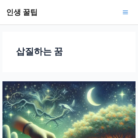
콘
인생 꿀팁
텐
Main
츠
로
Men
건
너
뛰
삽질하는 꿈
기