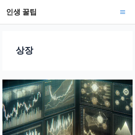
콘
인생 꿀팁
텐
Main
츠
로
Men
건
너
뛰
상장
기