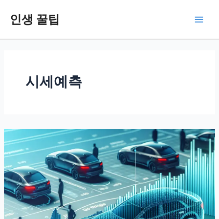
콘
인생 꿀팁
텐
Main
츠
로
Men
건
너
뛰
시세예측
기