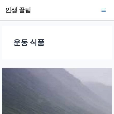
콘
인생 꿀팁
텐
Main
츠
로
Men
건
너
뛰
운동 식품
기