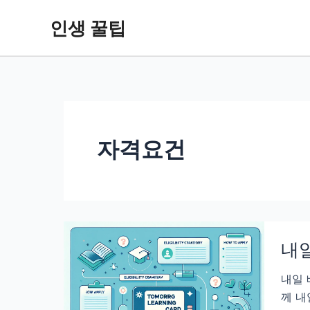
콘
인생 꿀팁
텐
츠
로
건
너
뛰
기
자격요건
내일
내일 
께 내