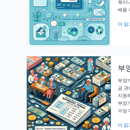
육이나
배움 
내
더 읽
일
배
움
카
드
부
자
격
부양가
및
금 관
신
지원하
청
부양가
방
수당 
법
소
부
더 읽
개