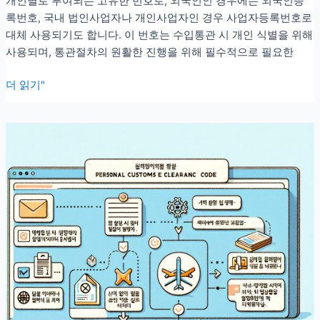
개인별로 부여되는 고유한 번호로, 외국인인 경우에는 외국인등
록번호, 국내 법인사업자나 개인사업자인 경우 사업자등록번호로
대체 사용되기도 합니다. 이 번호는 수입통관 시 개인 식별을 위해
사용되며, 통관절차의 원활한 진행을 위해 필수적으로 필요한
개
더 읽기"
인
통
관
고
유
번
호
재
발
급?
삭
제?
헷