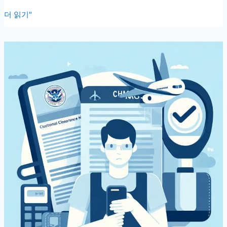
공
더 읽기"
인
인
증
서
삭
제
했
을
때
다
시
발
급
받
는
법