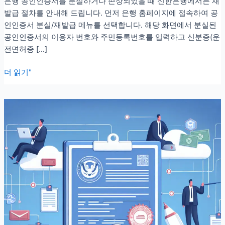
은행 공인인증서를 분실하거나 손상되었을 때 신한은행에서는 재
발급 절차를 안내해 드립니다. 먼저 은행 홈페이지에 접속하여 공
인인증서 분실/재발급 메뉴를 선택합니다. 해당 화면에서 분실된
공인인증서의 이용자 번호와 주민등록번호를 입력하고 신분증(운
전면허증 […]
은
더 읽기"
행
별
공
인
인
증
서
재
발
급
방
법