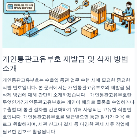
갈
리
면
이
글
하
나
로
개인통관고유부호 재발급 및 삭제 방법
끝!
소개
개인통관고유부호는 수출입 통관 업무 수행 시에 필요한 중요한
식별 번호입니다. 본 문서에서는 개인통관고유부호의 재발급 및
삭제 방법에 대해 간단히 소개하겠습니다. 개인통관고유부호란
무엇인가? 개인통관고유부호는 개인이 해외로 물품을 수입하거나
수출할 때 통관 절차를 간편화하기 위해 사용되는 고유한 식별번
호입니다. 개인통관고유부호를 발급받으면 통관 절차가 더욱 빠
르고 원활해지며, 세관 신고나 결제 등 다양한 관세 서류 작업에
필요한 번호로 활용됩니다.