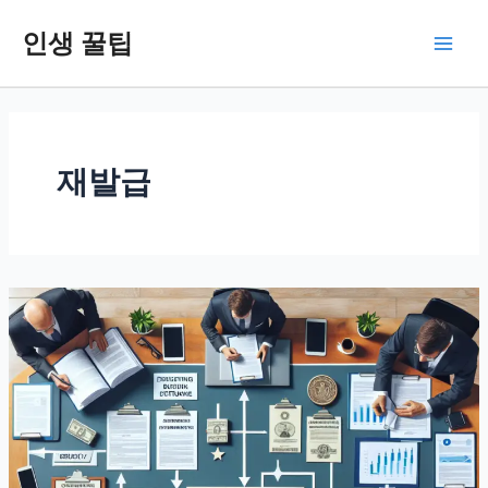
콘
인생 꿀팁
텐
Main
츠
로
Men
건
너
뛰
재발급
기