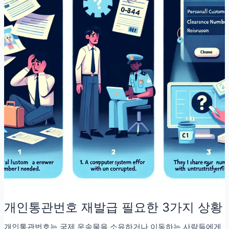
호
재
발
급
시
주
의
할
3
가
지
개인통관번호 재발급 필요한 3가지 상황
개인통관번호는 국제 운송물을 소유하거나 이동하는 사람들에게