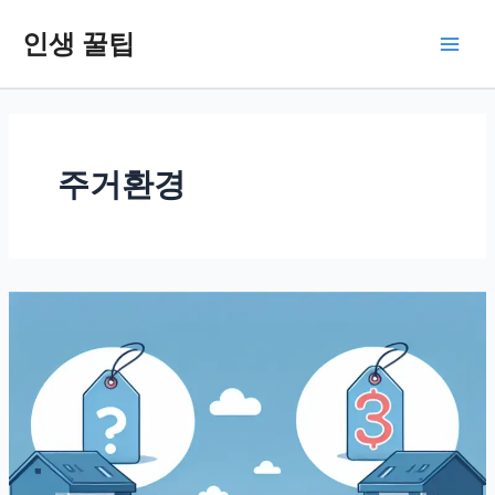
콘
인생 꿀팁
텐
Main
츠
로
Men
건
너
뛰
주거환경
기