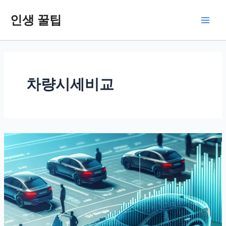
콘
인생 꿀팁
텐
Main
츠
로
Men
건
너
뛰
차량시세비교
기