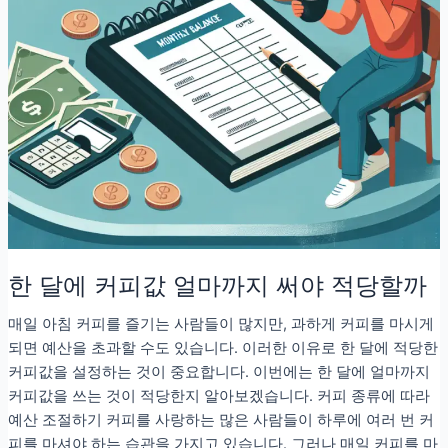
한 달에 커피값 얼마까지 써야 적당할까
매일 아침 커피를 즐기는 사람들이 많지만, 과하게 커피를 마시게
되면 예산을 초과할 수도 있습니다. 이러한 이유로 한 달에 적당한
커피값을 설정하는 것이 중요합니다. 이번에는 한 달에 얼마까지
커피값을 쓰는 것이 적당한지 알아보겠습니다. 커피 종류에 따라
예산 조절하기 커피를 사랑하는 많은 사람들이 하루에 여러 번 커
피를 마셔야 하는 습관을 가지고 있습니다. 그러나 매일 커피를 마