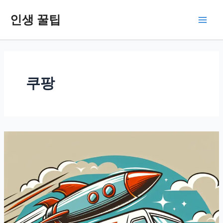
콘
인생 꿀팁
텐
Main
츠
로
Men
건
너
뛰
쿠팡
기