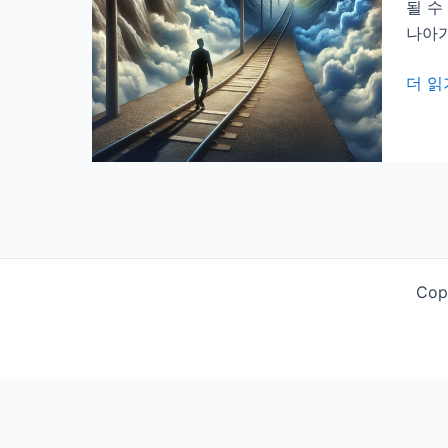
될 수
나아가
터
더 읽
널
꿈
해
몽:
터
널
을
통
Cop
과
하
는
꿈
과
터