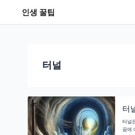
콘
인생 꿀팁
텐
츠
로
건
너
뛰
기
터널
터널
터널은
꿈에 