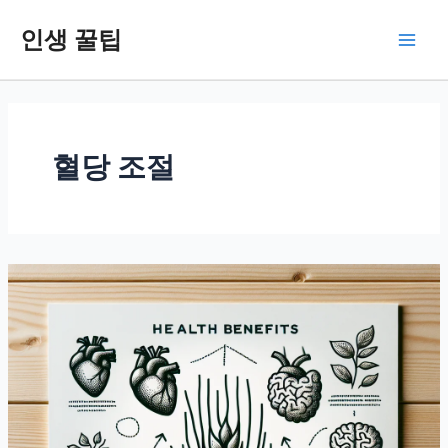
콘
인생 꿀팁
텐
Main
츠
로
Men
건
너
뛰
혈당 조절
기