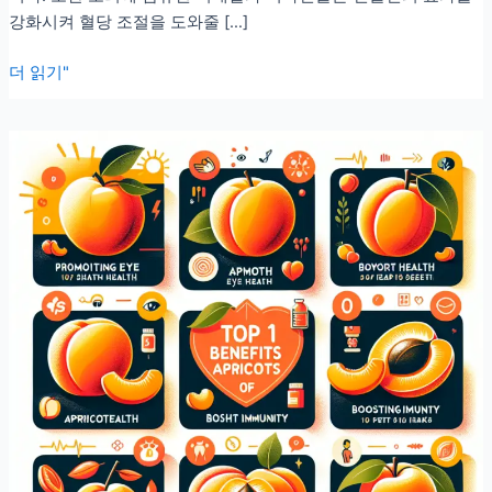
강화시켜 혈당 조절을 도와줄 […]
건
더 읽기"
강
에
좋
은
보
리
의
10
가
지
효
능