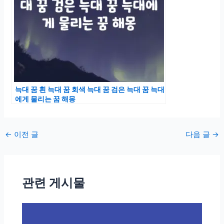
늑대 꿈 흰 늑대 꿈 회색 늑대 꿈 검은 늑대 꿈 늑대
에게 물리는 꿈 해몽
포
←
이전 글
다음 글
→
스
트
탐
관련 게시물
색