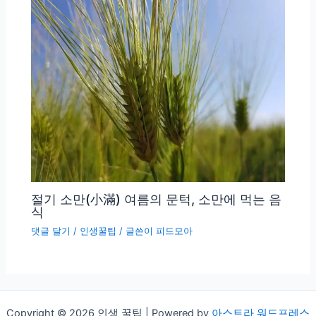
절기 소만(小滿) 여름의 문턱, 소만에 먹는 음
식
댓글 달기
/
인생꿀팁
/ 글쓴이
피드모아
Copyright © 2026 인생 꿀팁 | Powered by
아스트라 워드프레스