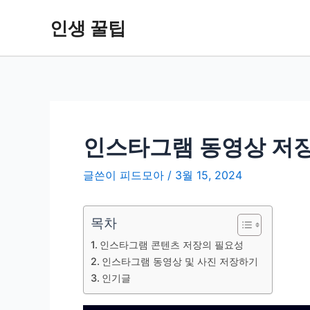
콘
인생 꿀팁
텐
츠
로
건
너
뛰
기
인스타그램 동영상 저장
글쓴이
피드모아
/
3월 15, 2024
목차
인스타그램 콘텐츠 저장의 필요성
인스타그램 동영상 및 사진 저장하기
인기글