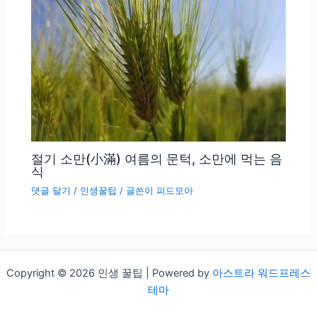
절기 소만(小滿) 여름의 문턱, 소만에 먹는 음
식
댓글 달기
/
인생꿀팁
/ 글쓴이
피드모아
Copyright © 2026 인생 꿀팁 | Powered by
아스트라 워드프레스
테마