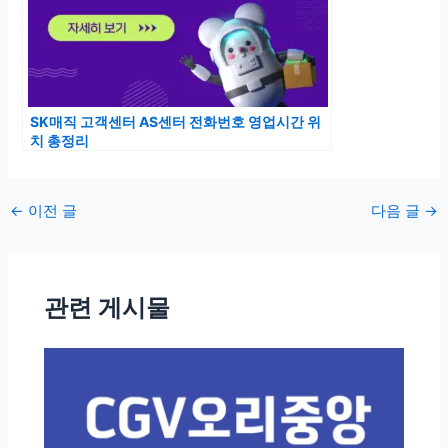
SK매직 고객센터 AS센터 전화번호 영업시간 위
치 총정리
포
←
이전 글
다음 글
→
스
트
탐
관련 게시물
색