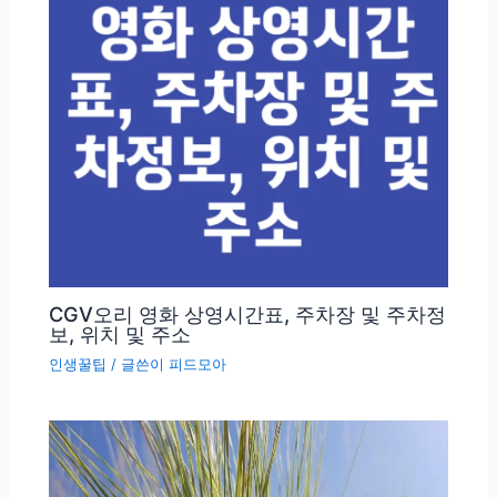
CGV오리 영화 상영시간표, 주차장 및 주차정
보, 위치 및 주소
인생꿀팁
/ 글쓴이
피드모아