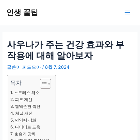
콘
인생 꿀팁
텐
Main
츠
로
Men
건
너
사우나가 주는 건강 효과와 부
뛰
작용에 대해 알아보자
기
글쓴이
피드모아
/
8월 7, 2024
목차
스트레스 해소
피부 개선
혈액순환 촉진
체질 개선
면역력 강화
다이어트 도움
호흡기 강화