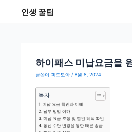
콘
인생 꿀팁
텐
츠
로
건
너
뛰
기
하이패스 미납요금을 원
글쓴이
피드모아
/
8월 8, 2024
목차
미납 요금 확인과 이해
납부 방법 이해
미납 요금 조정 및 할인 혜택 확인
통신 수단 변경을 통한 빠른 송금