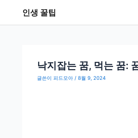
콘
인생 꿀팁
텐
츠
로
건
너
뛰
기
낙지잡는 꿈, 먹는 꿈:
글쓴이
피드모아
/
8월 9, 2024