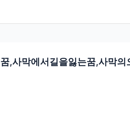
는꿈,사막에서길을잃는꿈,사막