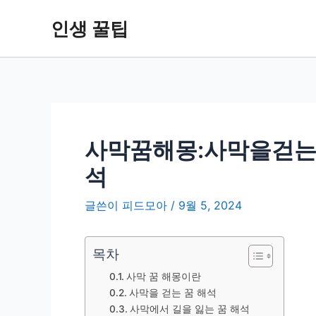
콘
인생 꿀팁
텐
츠
로
건
너
뛰
기
사막꿈해몽:사막을걷
석
글쓴이
피드모아
/
9월 5, 2024
목차
사막 꿈 해몽이란
사막을 걷는 꿈 해석
사막에서 길을 잃는 꿈 해석