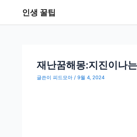
콘
인생 꿀팁
텐
츠
로
건
너
뛰
기
재난꿈해몽:지진이나는
글쓴이
피드모아
/
9월 4, 2024