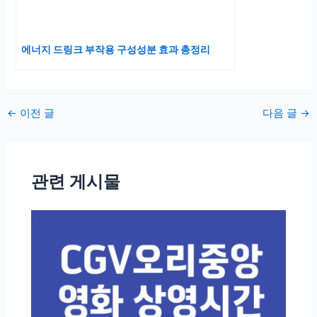
에너지 드링크 부작용 구성성분 효과 총정리
포
←
이전 글
다음 글
→
스
트
탐
관련 게시물
색