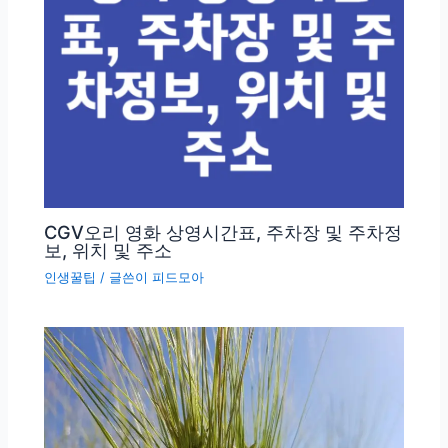
CGV오리 영화 상영시간표, 주차장 및 주차정
보, 위치 및 주소
인생꿀팁
/ 글쓴이
피드모아