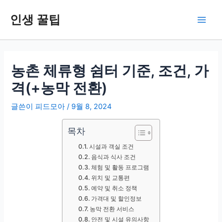
콘
인생 꿀팁
텐
Main
츠
로
Men
건
너
농촌 체류형 쉼터 기준, 조건, 가
뛰
격(+농막 전환)
기
글쓴이
피드모아
/
9월 8, 2024
목차
시설과 객실 조건
음식과 식사 조건
체험 및 활동 프로그램
위치 및 교통편
예약 및 취소 정책
가격대 및 할인정보
농막 전환 서비스
안전 및 시설 유의사항