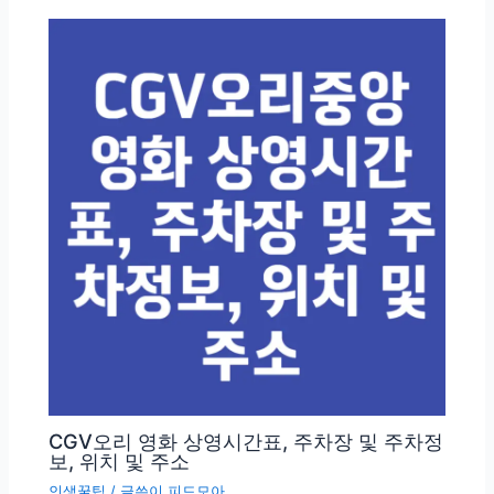
CGV오리 영화 상영시간표, 주차장 및 주차정
보, 위치 및 주소
인생꿀팁
/ 글쓴이
피드모아