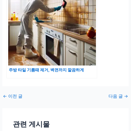
주방 타일 기름때 제거, 벽면까지 깔끔하게
포
←
이전 글
다음 글
→
스
트
탐
관련 게시물
색