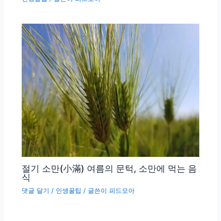
절기 소만(小滿) 여름의 문턱, 소만에 먹는 음
식
댓글 달기
/
인생꿀팁
/ 글쓴이
피드모아