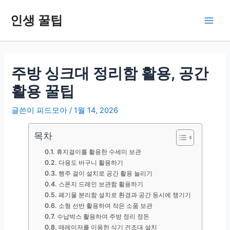
콘
인생 꿀팁
텐
Main
츠
로
Men
건
너
주방 싱크대 정리함 활용, 공간
뛰
활용 꿀팁
기
글쓴이
피드모아
/
1월 14, 2026
목차
휴지걸이를 활용한 수세미 보관
다용도 바구니 활용하기
행주 걸이 설치로 공간 활용 늘리기
스폰지 드레인 보관함 활용하기
폐기물 분리함 설치로 환경과 공간 동시에 챙기기
소형 선반 활용하여 작은 소품 보관
수납박스 활용하여 주방 정리 정돈
매레이저를 이용한 식기 건조대 설치