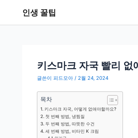
콘
인생 꿀팁
텐
츠
로
건
너
뛰
기
키스마크 자국 빨리 없
글쓴이
피드모아
/
2월 24, 2024
목차
키스마크 자국, 어떻게 없애야할까요?
첫 번째 방법, 냉찜질
두 번째 방법, 따뜻한 수건
세 번째 방법, 비타민 K 크림