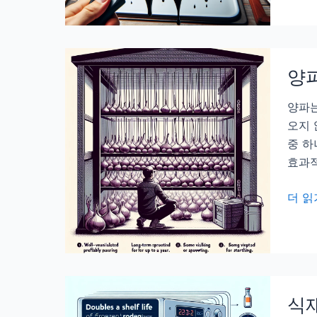
이
에
팬
녹
눌
아
어
내
양파
붙
리
음
양파는
는
제
오지 
방
거,
중 하
법
새
효과적
것
처
양
더 읽
럼
파
돌
오
아
래
오
보
는
관
충
식재
법,