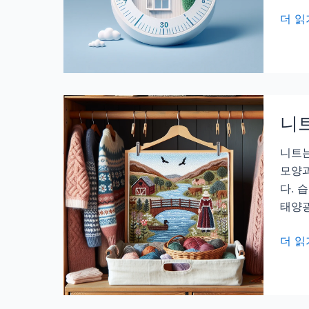
배
창
더 읽
늘
문
어
여
나
닫
는
는
구
시
조
니트
간,
미
니트는
세
모양과
먼
다. 
지
태양광
낮
은
니
더 읽
타
트
이
보
밍
관,
따