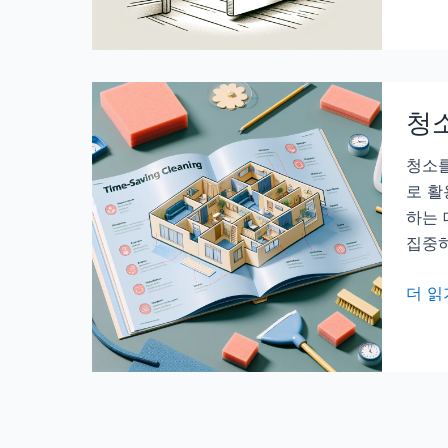
싹
문
없
고
애
리
는
소
팁
청소
리
방
청소를
지,
로 활
소
하는 
음
집중하
없
이
청
더 읽
닫
소
히
시
는
간
팁
절
약