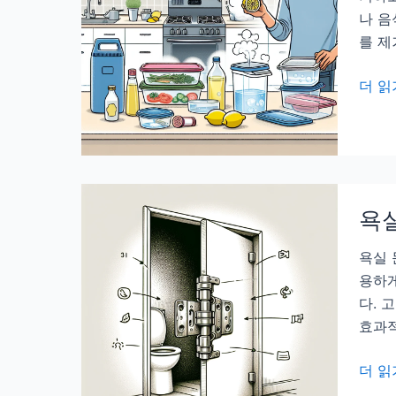
법,
나 음
필
를 제
요
할
플
더 읽
때
라
쉽
스
게
틱
찾
용
는
기
비
욕실
냄
법
새
욕실 
제
용하게
거,
다. 
음
효과
식
냄
욕
더 읽
새
실