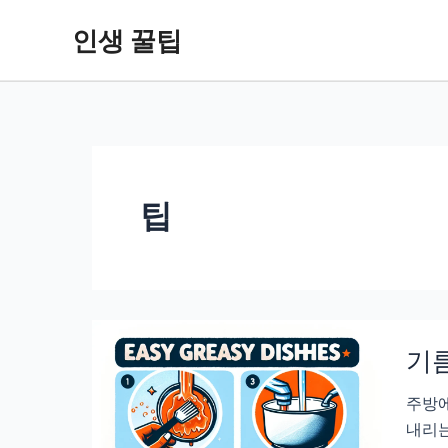
콘
인생 꿀팁
텐
츠
로
건
너
뛰
기
팁
기름
주방에
내리는