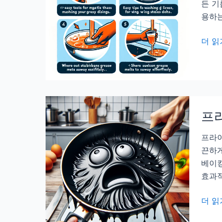
든 기
용하는
기
더 읽
름
때
설
거
지
프
꿀
팁,
프라이
찌
끈하게
든
베이킹
기
효과적
름
이
프
더 읽
한
라
번