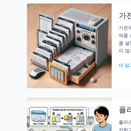
걸
로
면
있
가전
안
는
되
가전제
이
는
제품 
유
진
품 설
짜
이 많
이
유
가
더 읽
전
제
품
설
명
플라
서
정
플라스
리
거하고