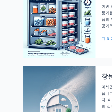
격
싹
이번 
적
하
통기한
인
나
품의 
방
안
공기와
법
나
게
식
더 읽
1
재
년
료
저
소
장
분
하
냉
는
창문
동,
방
유
미세먼
법
통
됩니다
기
다. 
한
의 실
2