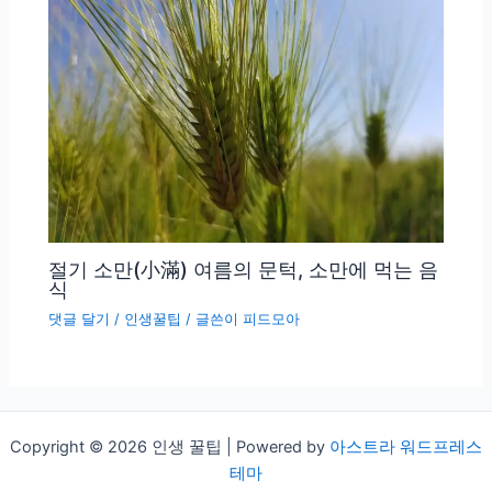
절기 소만(小滿) 여름의 문턱, 소만에 먹는 음
식
댓글 달기
/
인생꿀팁
/ 글쓴이
피드모아
Copyright © 2026 인생 꿀팁 | Powered by
아스트라 워드프레스
테마