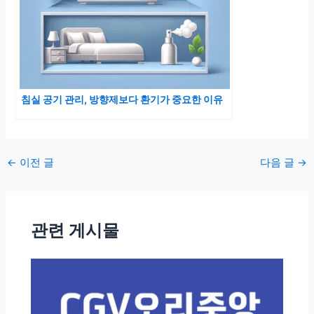
침실 공기 관리, 방향제보다 환기가 중요한 이유
포
←
이전 글
다음 글
→
스
트
탐
관련 게시물
색