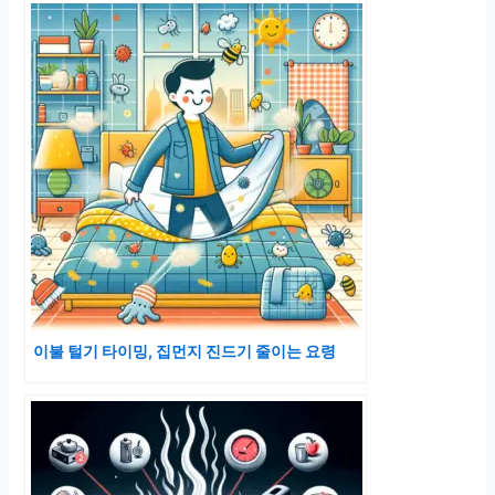
이불 털기 타이밍, 집먼지 진드기 줄이는 요령