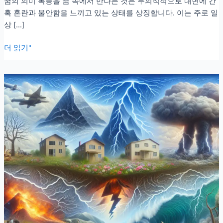
꿈의 의미 폭풍을 꿈 속에서 만나는 것은 무의식적으로 내면에 간
혹 혼란과 불안함을 느끼고 있는 상태를 상징합니다. 이는 주로 일
상 […]
폭
더 읽기"
풍
꿈
해
몽:
폭
풍
을
피
하
는
꿈
과
폭
풍