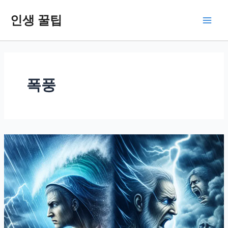
콘
인생 꿀팁
텐
Main
츠
로
Men
건
너
뛰
폭풍
기