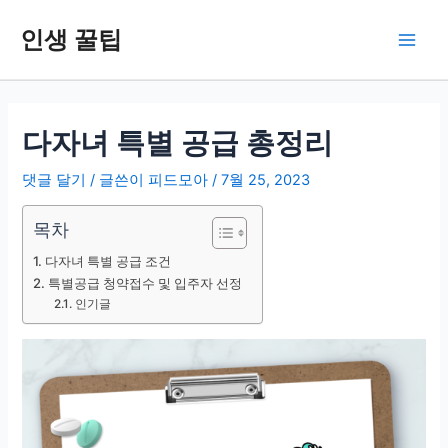
콘
인생 꿀팁
텐
Main
츠
로
Men
건
너
다자녀 특별 공급 총정리
뛰
기
댓글 달기
/ 글쓴이
피드모아
/
7월 25, 2023
목차
다자녀 특별 공급 조건
특별공급 청약접수 및 입주자 선정
인기글