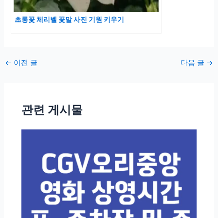
초롱꽃 체리벨 꽃말 사진 기원 키우기
포
←
이전 글
다음 글
→
스
트
탐
관련 게시물
색