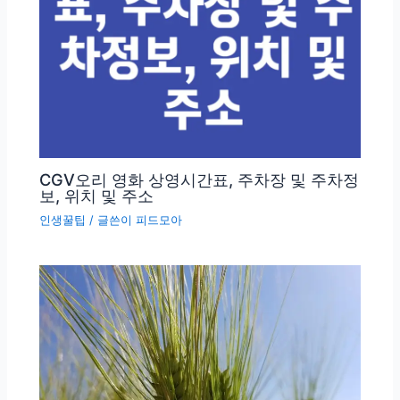
CGV오리 영화 상영시간표, 주차장 및 주차정
보, 위치 및 주소
인생꿀팁
/ 글쓴이
피드모아