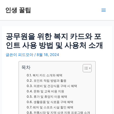
콘
인생 꿀팁
텐
Main
츠
로
Men
건
너
공무원을 위한 복지 카드와 포
뛰
인트 사용 방법 및 사용처 소개
기
글쓴이
피드모아
/
8월 18, 2024
목차
복지 카드 소개와 혜택
포인트 적립 방법과 활용
의료비 및 건강식품 구매 시 혜택
문화 및 교육 비용 지원
휴가 및 휴양지 이용 혜택
생활용품 및 식료품 구매 혜택
레저 및 스포츠 시설 할인 혜택
전통시장 및 지역 상권 지원 프로그램 소개