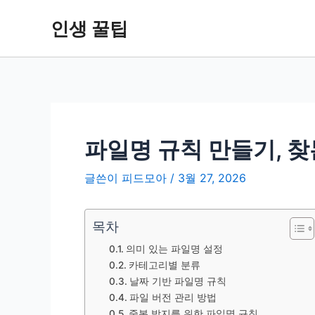
콘
인생 꿀팁
텐
츠
로
건
너
뛰
기
파일명 규칙 만들기, 찾
글쓴이
피드모아
/
3월 27, 2026
목차
의미 있는 파일명 설정
카테고리별 분류
날짜 기반 파일명 규칙
파일 버전 관리 방법
중복 방지를 위한 파일명 규칙