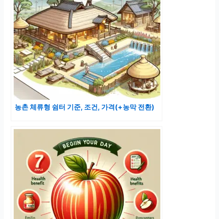
농촌 체류형 쉼터 기준, 조건, 가격(+농막 전환)