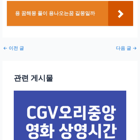
용 꿈해몽 풀이 용나오는꿈 길몽일까
포
←
이전 글
다음 글
→
스
트
탐
관련 게시물
색