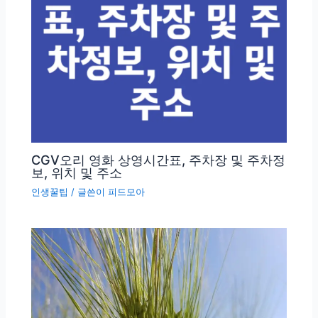
CGV오리 영화 상영시간표, 주차장 및 주차정
보, 위치 및 주소
인생꿀팁
/ 글쓴이
피드모아