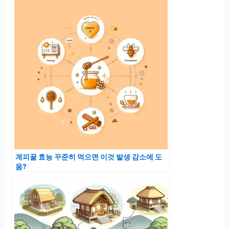
계피꿀 효능 꾸준히 먹으면 이것 발생 감소에 도
움?