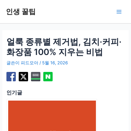
콘
인생 꿀팁
텐
Main
츠
로
Men
건
너
얼룩 종류별 제거법, 김치·커피·
뛰
화장품 100% 지우는 비법
기
글쓴이
피드모아
/
5월 16, 2026
인기글