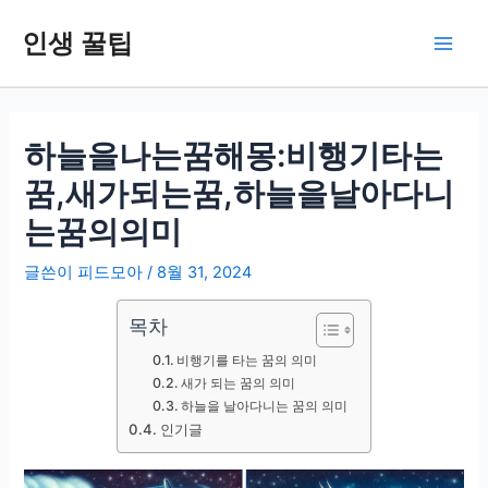
콘
인생 꿀팁
텐
Main
츠
로
Men
건
너
하늘을나는꿈해몽:비행기타는
뛰
꿈,새가되는꿈,하늘을날아다니
기
는꿈의의미
글쓴이
피드모아
/
8월 31, 2024
목차
비행기를 타는 꿈의 의미
새가 되는 꿈의 의미
하늘을 날아다니는 꿈의 의미
인기글