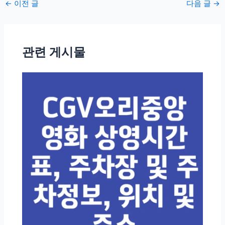
포
←
이전 글
다음 글
→
스
트
탐
관련 게시물
색