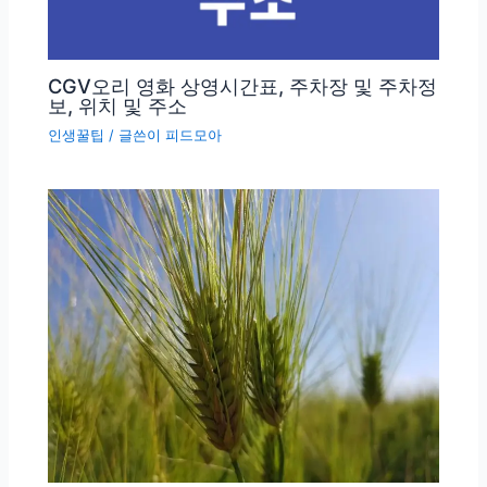
CGV오리 영화 상영시간표, 주차장 및 주차정
보, 위치 및 주소
인생꿀팁
/ 글쓴이
피드모아